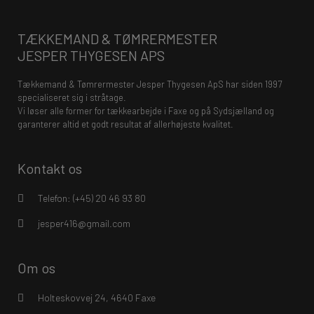
TÆKKEMAND & TØMRERMESTER
JESPER THYGESEN APS
Tækkemand & Tømrermester Jesper Thygesen ApS har siden 1997
specialiseret sig i stråtage.
Vi løser alle former for tækkearbejde i Faxe og på Sydsjælland og
garanterer altid et godt resultat af allerhøjeste kvalitet.
Kontakt os
Telefon: (+45) 20 46 93 80
jesper416@gmail.com
Om os
Holteskovvej 24, 4640 Faxe