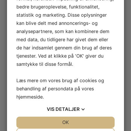
Holteskovvej 24, 4640 Faxe
bedre brugeroplevelse, funktionalitet,
statistik og marketing. Disse oplysninger
kan blive delt med annoncerings- og
analysepartnere, som kan kombinere dem
Ring til os
med data, du tidligere har givet dem eller
(+45) 20 46 93 80
de har indsamlet gennem din brug af deres
tjenester. Ved at klikke på 'OK' giver du
samtykke til disse formål.
Skriv til os
Læs mere om vores brug af cookies og
jesper416@gmail.com
behandling af persondata på vores
hjemmeside.
VIS
DETALJER
Andre oplysninger
JA
NEJ
OK
JA
NEJ
CVR: 35854932
NØDVENDIGE
PRÆFERENCER